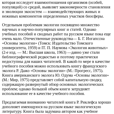
которая исследует взаимоотношения организмов (особей,
популяций) со средой, выявляет закономерности становления
и эволюции экосистем — взаимодействующих живых и
неживых компонентов определенных участков биосферы.
Отдельным проблемам экологии посвящено множество
научных и научно-популярных книг и статей. Однако
учебных пособий и сводных работ па русском языке пока еще
очень мало. Отечественные руководства— Б. Г. Иогапссиа
«Основы экологии» (Томск: Издательство Томского
университета, 1959) и IT. П. Наумова «Экология животных»
(2-е изд. — М.: Высшая школа, 1963) —давно уже стали
библиографической редкостью и поэтому практически
недоступны для наших читателей. В какой-то мере в качестве
учебного пособия можно использовать книгу французского
эколога Р. Дажо «Основы экологии» (М.: Прогресс, 1975).
Книга американского эколога Ю. Одума «Основы экологии»
(М.: Мир, 1975) представляет собой капитальную сводку,
содержащую развернутый обзор основных экологических
проблем; однако большой объем книги затрудняет
использование ее в качестве учебного пособия.
Предлагаемая вниманию читателей книга Р. Риклефса хорошо
дополняет имеющуюся на русском языке экологическую
литературу. Книга была задумана автором как учебное