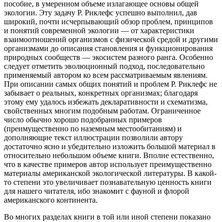
пособие, в умеренном объеме излагающее основы общей
экологии. Эту задачу Р. Риклефс успешно выполнил, дав
широкий, почти исчерпывающий обзор проблем, принципов
и понятий современной экологии — от характеристики
взаимоотношений организмов с физической средой и другими
организмами до описания становления и функционирования
природных сообществ — экосистем разного ранга. Особенно
следует отметить эволюционный подход, последовательно
применяемый автором ко всем рассматриваемым явлениям.
При описании самых общих понятий и проблем Р. Риклефс не
забывает о реальных, конкретных организмах; благодаря
этому ему удалось избежать декларативности и схематизма,
свойственных многим подобным работам. Ограниченное
число обычно хорошо подобранных примеров
(преимущественно по наземным местообитаниям) и
дополняющие текст иллюстрации позволили автору
достаточно ясно и убедительно изложить большой материал в
относительно небольшом объеме книги. Вполне естественно,
что в качестве примеров автор использует преимущественно
материалы американской экологической литературы. В какой-
то степени это увеличивает познавательную ценность книги
для нашего читателя, ибо знакомит с фауной и флорой
американского континента.
Во многих разделах книги в той или иной степени показано