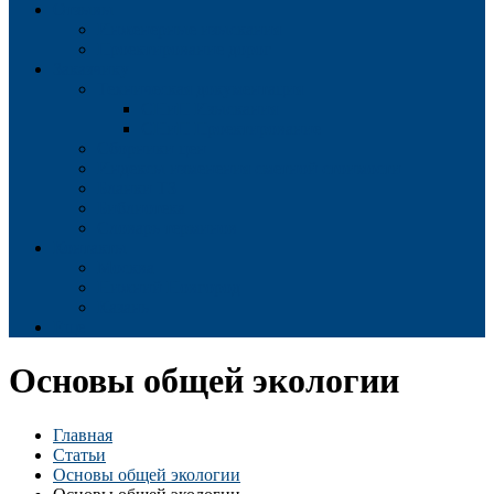
Отзывы
Инженерные изыскания
Проектирование дорог
Заказчику
Техническая документация
СНиП Изыскания
СНиП Проектирование
Сборники цен
Индексы изменения сметной стоимости
Бланки ТЗ
Библиотека
Словарь терминов
Контакты
Москва
Нижний Новгород
Казань
Еще
Основы общей экологии
Главная
Статьи
Основы общей экологии