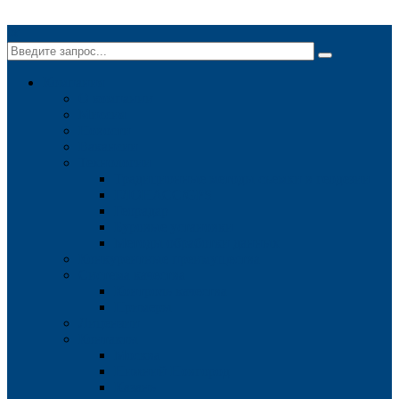
✕
Компания
О компании
Миссия
Новости
Вакансии
Технологии
Традиционные методы съемки в геодезии
ГЛОНАСС/GPS
Георадар
Буровые установки
Методы обработки данных
Конкурентные преимущества
Система качества
Контроль качества
Примеры
Лицензии
Контакты
Москва
Нижний Новгород
Казань