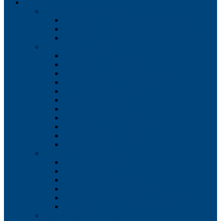
Услуги
Инженерные изыскания
Инженерно-геодезические изыскания
Инженерно-геологические изыскания
Инженерное сопровождение строительства
Геодезические работы
Топографическая съемка
Топографические планы
Съемка подземных коммуникаций
Сопровождение строительства
Исполнительная съемка
Обмерные работы
Фасадная съемка
Лазерное сканирование
Деформационный мониторинг
Геодезическая съемка
GPS измерения
Геологические изыскания
Буровые работы
Бурение скважин
Геофизические работы
Геотехнический мониторинг
Статическое зондирование грунтов
Штамповые испытания грунтов
Экологические изыскания