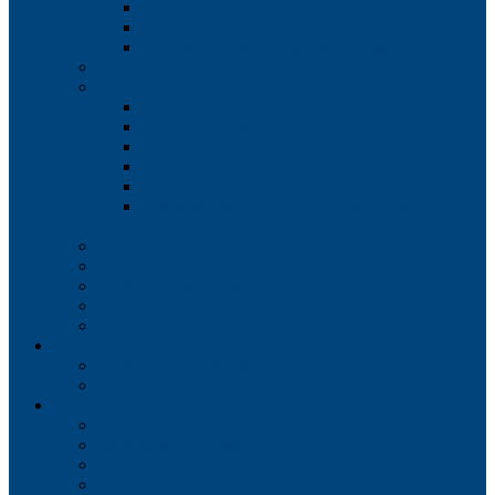
Экологическая экспертиза
Радиологический контроль
Исследование физического воздействия
Гидрометеорологические изыскания
Дендрологические изыскания
Порубочный билет
Дендрологический план
Перечетная ведомость
Инвентаризация зеленых насаждений
Озеленение территории
Разрешение на вырубку и пересадку
деревьев
Обследование зданий и сооружений
Геотехнические изыскания
Проектирование дорог
Проектирование примыканий
Транспортное моделирование
Проекты
Инженерные изыскания
Проектирование дорог
Стоимость работ
Инженерные изыскания
Геодезические работы
Геологические работы
Проектирование дорог