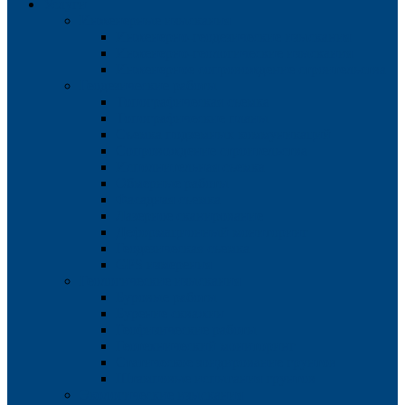
Услуги
Инженерные изыскания
Инженерно-геодезические изыскания
Инженерно-геологические изыскания
Инженерное сопровождение строительства
Геодезические работы
Топографическая съемка
Топографические планы
Съемка подземных коммуникаций
Сопровождение строительства
Исполнительная съемка
Обмерные работы
Фасадная съемка
Лазерное сканирование
Деформационный мониторинг
Геодезическая съемка
GPS измерения
Геологические изыскания
Буровые работы
Бурение скважин
Геофизические работы
Геотехнический мониторинг
Статическое зондирование грунтов
Штамповые испытания грунтов
Экологические изыскания