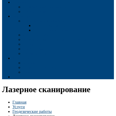
Отзывы
Инженерные изыскания
Проектирование дорог
Заказчику
Техническая документация
СНиП Изыскания
СНиП Проектирование
Сборники цен
Индексы изменения сметной стоимости
Бланки ТЗ
Библиотека
Словарь терминов
Контакты
Москва
Нижний Новгород
Казань
Еще
Лазерное сканирование
Главная
Услуги
Геодезические работы