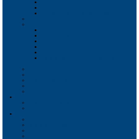
Экологическая экспертиза
Радиологический контроль
Исследование физического воздействия
Гидрометеорологические изыскания
Дендрологические изыскания
Порубочный билет
Дендрологический план
Перечетная ведомость
Инвентаризация зеленых насаждений
Озеленение территории
Разрешение на вырубку и пересадку
деревьев
Обследование зданий и сооружений
Геотехнические изыскания
Проектирование дорог
Проектирование примыканий
Транспортное моделирование
Проекты
Инженерные изыскания
Проектирование дорог
Стоимость работ
Инженерные изыскания
Геодезические работы
Геологические работы
Проектирование дорог