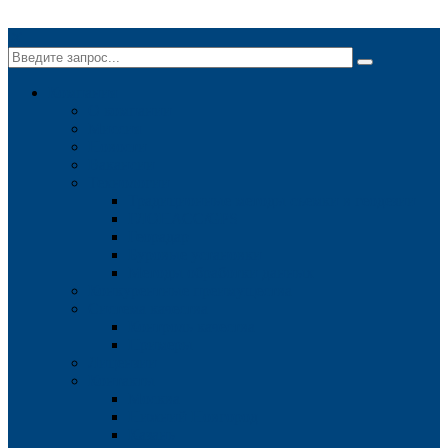
✕
Компания
О компании
Миссия
Новости
Вакансии
Технологии
Традиционные методы съемки в геодезии
ГЛОНАСС/GPS
Георадар
Буровые установки
Методы обработки данных
Конкурентные преимущества
Система качества
Контроль качества
Примеры
Лицензии
Контакты
Москва
Нижний Новгород
Казань