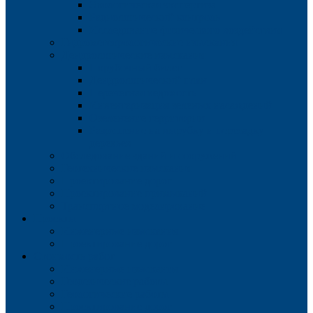
Экологическая экспертиза
Радиологический контроль
Исследование физического воздействия
Гидрометеорологические изыскания
Дендрологические изыскания
Порубочный билет
Дендрологический план
Перечетная ведомость
Инвентаризация зеленых насаждений
Озеленение территории
Разрешение на вырубку и пересадку
деревьев
Обследование зданий и сооружений
Геотехнические изыскания
Проектирование дорог
Проектирование примыканий
Транспортное моделирование
Проекты
Инженерные изыскания
Проектирование дорог
Стоимость работ
Инженерные изыскания
Геодезические работы
Геологические работы
Проектирование дорог