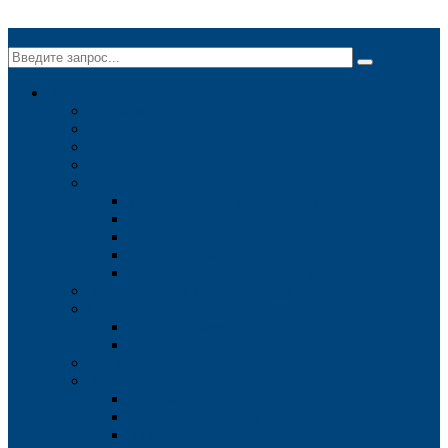
✕
Компания
О компании
Миссия
Новости
Вакансии
Технологии
Традиционные методы съемки в геодезии
ГЛОНАСС/GPS
Георадар
Буровые установки
Методы обработки данных
Конкурентные преимущества
Система качества
Контроль качества
Примеры
Лицензии
Контакты
Москва
Нижний Новгород
Казань