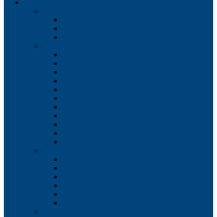
Услуги
Инженерные изыскания
Инженерно-геодезические изыскания
Инженерно-геологические изыскания
Инженерное сопровождение строительства
Геодезические работы
Топографическая съемка
Топографические планы
Съемка подземных коммуникаций
Сопровождение строительства
Исполнительная съемка
Обмерные работы
Фасадная съемка
Лазерное сканирование
Деформационный мониторинг
Геодезическая съемка
GPS измерения
Геологические изыскания
Буровые работы
Бурение скважин
Геофизические работы
Геотехнический мониторинг
Статическое зондирование грунтов
Штамповые испытания грунтов
Экологические изыскания