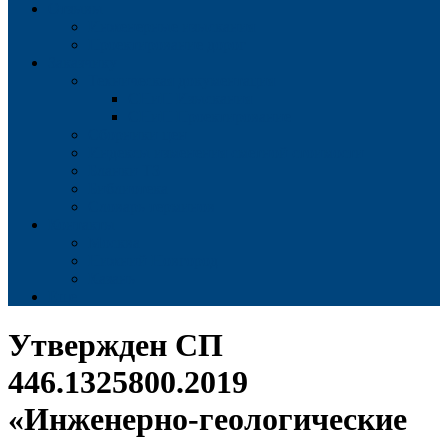
Отзывы
Инженерные изыскания
Проектирование дорог
Заказчику
Техническая документация
СНиП Изыскания
СНиП Проектирование
Сборники цен
Индексы изменения сметной стоимости
Бланки ТЗ
Библиотека
Словарь терминов
Контакты
Москва
Нижний Новгород
Казань
Еще
Утвержден СП
446.1325800.2019
«Инженерно-геологические