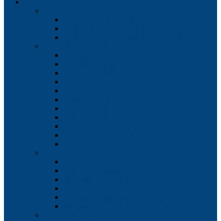
Услуги
Инженерные изыскания
Инженерно-геодезические изыскания
Инженерно-геологические изыскания
Инженерное сопровождение строительства
Геодезические работы
Топографическая съемка
Топографические планы
Съемка подземных коммуникаций
Сопровождение строительства
Исполнительная съемка
Обмерные работы
Фасадная съемка
Лазерное сканирование
Деформационный мониторинг
Геодезическая съемка
GPS измерения
Геологические изыскания
Буровые работы
Бурение скважин
Геофизические работы
Геотехнический мониторинг
Статическое зондирование грунтов
Штамповые испытания грунтов
Экологические изыскания