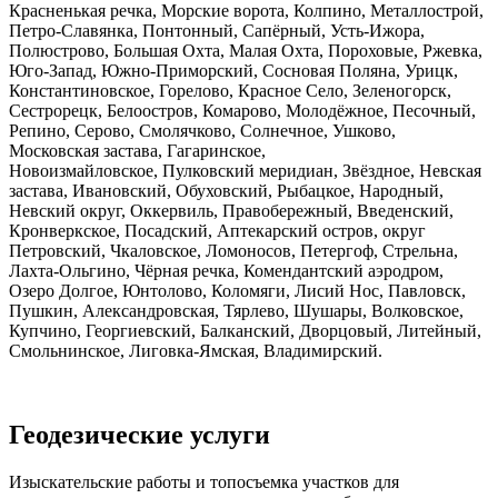
Красненькая речка, Морские ворота, Колпино, Металлострой,
Петро-Славянка, Понтонный, Сапёрный, Усть-Ижора,
Полюстрово, Большая Охта, Малая Охта, Пороховые, Ржевка,
Юго-Запад, Южно-Приморский, Сосновая Поляна, Урицк,
Константиновское, Горелово, Красное Село, Зеленогорск,
Сестрорецк, Белоостров, Комарово, Молодёжное, Песочный,
Репино, Серово, Смолячково, Солнечное, Ушково,
Московская застава, Гагаринское,
Новоизмайловское, Пулковский меридиан, Звёздное, Невская
застава, Ивановский, Обуховский, Рыбацкое, Народный,
Невский округ, Оккервиль, Правобережный, Введенский,
Кронверкское, Посадский, Аптекарский остров, округ
Петровский, Чкаловское, Ломоносов, Петергоф, Стрельна,
Лахта-Ольгино, Чёрная речка, Комендантский аэродром,
Озеро Долгое, Юнтолово, Коломяги, Лисий Нос, Павловск,
Пушкин, Александровская, Тярлево, Шушары, Волковское,
Купчино, Георгиевский, Балканский, Дворцовый, Литейный,
Смольнинское, Лиговка-Ямская, Владимирский.
Геодезические услуги
Изыскательские работы и топосъемка участков для