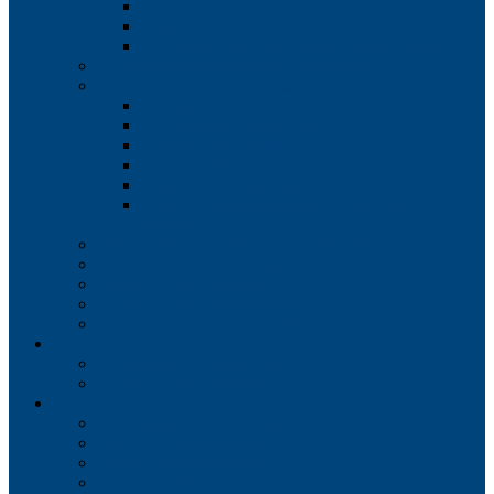
Экологическая экспертиза
Радиологический контроль
Исследование физического воздействия
Гидрометеорологические изыскания
Дендрологические изыскания
Порубочный билет
Дендрологический план
Перечетная ведомость
Инвентаризация зеленых насаждений
Озеленение территории
Разрешение на вырубку и пересадку
деревьев
Обследование зданий и сооружений
Геотехнические изыскания
Проектирование дорог
Проектирование примыканий
Транспортное моделирование
Проекты
Инженерные изыскания
Проектирование дорог
Стоимость работ
Инженерные изыскания
Геодезические работы
Геологические работы
Проектирование дорог