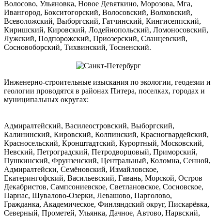
Волосово, Ульяновка, Новое Девяткино, Морозова, Мга,
Ивангород, Бокситогорский, Волосовский, Волховский,
Всеволожский, Выборгский, Гатчинский, Кингисеппский,
Киришский, Кировский, Лодейнопольский, Ломоносовский,
Лужский, Подпорожский, Приозерский, Сланцевский,
Сосновоборский, Тихвинский, Тосненский.
Инженерно-строительные изыскания по экологии, геодезии и
геологии проводятся в районах Питера, поселках, городах и
муниципальных округах:
Адмиралтейский, Василеостровский, Выборгский,
Калининский, Кировский, Колпинский, Красногвардейский,
Красносельский, Кронштадтский, Курортный, Московский,
Невский, Петроградский, Петродворцовый, Приморский,
Пушкинский, Фрунзенский, Центральный, Коломна, Сенной,
Адмиралтейски, Семёновский, Измайловское,
Екатерингофский, Васильевский, Гавань, Морской, Остров
Декабристов, Сампсониевское, Светлановское, Сосновское,
Парнас, Шувалово-Озерки, Левашово, Парголово,
Гражданка, Академическое, Финляндский округ, Пискарёвка,
Северный, Прометей, Ульянка, Дачное, Автово, Нарвский,