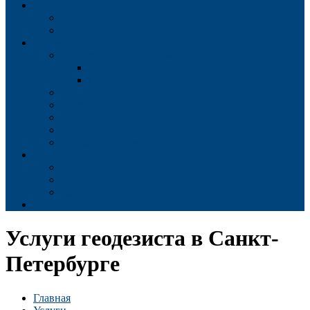
Отзывы
Инженерные изыскания
Проектирование дорог
Заказчику
Техническая документация
СНиП Изыскания
СНиП Проектирование
Сборники цен
Индексы изменения сметной стоимости
Бланки ТЗ
Библиотека
Словарь терминов
Контакты
Москва
Нижний Новгород
Казань
Еще
Услуги геодезиста в Санкт-
Петербурге
Главная