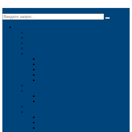
✕
Компания
О компании
Миссия
Новости
Вакансии
Технологии
Традиционные методы съемки в геодезии
ГЛОНАСС/GPS
Георадар
Буровые установки
Методы обработки данных
Конкурентные преимущества
Система качества
Контроль качества
Примеры
Лицензии
Контакты
Москва
Нижний Новгород
Казань