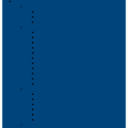
Услуги
Инженерные изыскания
Инженерно-геодезические изыскания
Инженерно-геологические изыскания
Инженерное сопровождение строительства
Геодезические работы
Топографическая съемка
Топографические планы
Съемка подземных коммуникаций
Сопровождение строительства
Исполнительная съемка
Обмерные работы
Фасадная съемка
Лазерное сканирование
Деформационный мониторинг
Геодезическая съемка
GPS измерения
Геологические изыскания
Буровые работы
Бурение скважин
Геофизические работы
Геотехнический мониторинг
Статическое зондирование грунтов
Штамповые испытания грунтов
Экологические изыскания