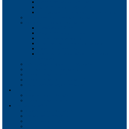
Экологическая экспертиза
Радиологический контроль
Исследование физического воздействия
Гидрометеорологические изыскания
Дендрологические изыскания
Порубочный билет
Дендрологический план
Перечетная ведомость
Инвентаризация зеленых насаждений
Озеленение территории
Разрешение на вырубку и пересадку
деревьев
Обследование зданий и сооружений
Геотехнические изыскания
Проектирование дорог
Проектирование примыканий
Транспортное моделирование
Проекты
Инженерные изыскания
Проектирование дорог
Стоимость работ
Инженерные изыскания
Геодезические работы
Геологические работы
Проектирование дорог