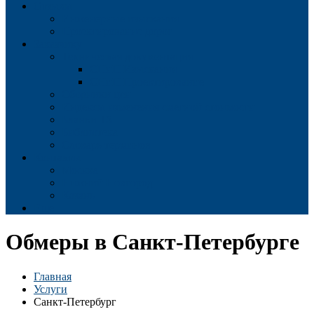
Отзывы
Инженерные изыскания
Проектирование дорог
Заказчику
Техническая документация
СНиП Изыскания
СНиП Проектирование
Сборники цен
Индексы изменения сметной стоимости
Бланки ТЗ
Библиотека
Словарь терминов
Контакты
Москва
Нижний Новгород
Казань
Еще
Обмеры в Санкт-Петербурге
Главная
Услуги
Санкт-Петербург