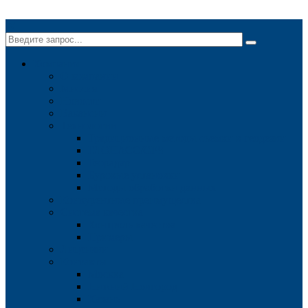
✕
Компания
О компании
Миссия
Новости
Вакансии
Технологии
Традиционные методы съемки в геодезии
ГЛОНАСС/GPS
Георадар
Буровые установки
Методы обработки данных
Конкурентные преимущества
Система качества
Контроль качества
Примеры
Лицензии
Контакты
Москва
Нижний Новгород
Казань