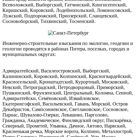
Всеволожский, Выборгский, Гатчинский, Кингисеппский,
Киришский, Кировский, Лодейнопольский, Ломоносовский,
Лужский, Подпорожский, Приозерский, Сланцевский,
Сосновоборский, Тихвинский, Тосненский.
Инженерно-строительные изыскания по экологии, геодезии и
геологии проводятся в районах Питера, поселках, городах и
муниципальных округах:
Адмиралтейский, Василеостровский, Выборгский,
Калининский, Кировский, Колпинский, Красногвардейский,
Красносельский, Кронштадтский, Курортный, Московский,
Невский, Петроградский, Петродворцовый, Приморский,
Пушкинский, Фрунзенский, Центральный, Коломна, Сенной,
Адмиралтейски, Семёновский, Измайловское,
Екатерингофский, Васильевский, Гавань, Морской, Остров
Декабристов, Сампсониевское, Светлановское, Сосновское,
Парнас, Шувалово-Озерки, Левашово, Парголово,
Гражданка, Академическое, Финляндский округ, Пискарёвка,
Северный, Прометей, Ульянка, Дачное, Автово, Нарвский,
Красненькая речка, Морские ворота, Колпино, Металлострой,
Петро-Славянка, Понтонный, Сапёрный, Усть-Ижора,