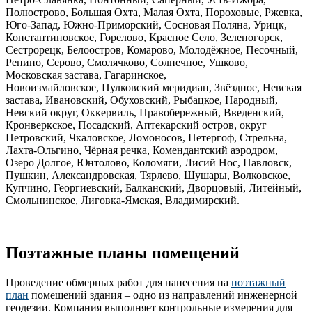
Полюстрово, Большая Охта, Малая Охта, Пороховые, Ржевка,
Юго-Запад, Южно-Приморский, Сосновая Поляна, Урицк,
Константиновское, Горелово, Красное Село, Зеленогорск,
Сестрорецк, Белоостров, Комарово, Молодёжное, Песочный,
Репино, Серово, Смолячково, Солнечное, Ушково,
Московская застава, Гагаринское,
Новоизмайловское, Пулковский меридиан, Звёздное, Невская
застава, Ивановский, Обуховский, Рыбацкое, Народный,
Невский округ, Оккервиль, Правобережный, Введенский,
Кронверкское, Посадский, Аптекарский остров, округ
Петровский, Чкаловское, Ломоносов, Петергоф, Стрельна,
Лахта-Ольгино, Чёрная речка, Комендантский аэродром,
Озеро Долгое, Юнтолово, Коломяги, Лисий Нос, Павловск,
Пушкин, Александровская, Тярлево, Шушары, Волковское,
Купчино, Георгиевский, Балканский, Дворцовый, Литейный,
Смольнинское, Лиговка-Ямская, Владимирский.
Поэтажные планы помещений
Проведение обмерных работ для нанесения на
поэтажный
план
помещений здания – одно из направлений инженерной
геодезии. Компания выполняет контрольные измерения для