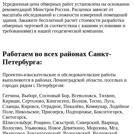
Усредненная цена обмерных работ установлена на основании
рекомендаций Минстроя России. Расценки зависят от
масштаба обследований и сложности измерений помещений
здания. Закажите бесплатный расчет стоимости разработки
обмерных чертежей (в соответствии с вашими условиями и
требованиями) в нашей геодезической компании.
Работаем во всех районах Санкт-
Петербурга:
Проектно-изыскательские и обследовательские работы
выполняются в районах Ленинградской области, поселках и
городах рядом с Петербургом:
Гатчина, Выборг, Сосновый Бор, Всеволожск, Тихвин,
Кириши, Сертолово, Кингисепп, Волхов, Тосно, Луга,
Сланцы, Кировск, Отрадное, Пикалёво, Коммунар, Лодейное
Поле, Никольское, Приозерск, Подпорожье, Бокситогорск,
Светогорск,
Шлиссельбург, Рощино, Сясьстрой, Сиверский, Вырица,
Волосово, Ульяновка, Новое Девяткино, Морозова, Мга,
Ивангород, Бокситогорский, Волосовский, Волховский,