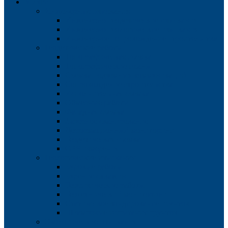
Услуги
Инженерные изыскания
Инженерно-геодезические изыскания
Инженерно-геологические изыскания
Инженерное сопровождение строительства
Геодезические работы
Топографическая съемка
Топографические планы
Съемка подземных коммуникаций
Сопровождение строительства
Исполнительная съемка
Обмерные работы
Фасадная съемка
Лазерное сканирование
Деформационный мониторинг
Геодезическая съемка
GPS измерения
Геологические изыскания
Буровые работы
Бурение скважин
Геофизические работы
Геотехнический мониторинг
Статическое зондирование грунтов
Штамповые испытания грунтов
Экологические изыскания