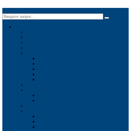
✕
Компания
О компании
Миссия
Новости
Вакансии
Технологии
Традиционные методы съемки в геодезии
ГЛОНАСС/GPS
Георадар
Буровые установки
Методы обработки данных
Конкурентные преимущества
Система качества
Контроль качества
Примеры
Лицензии
Контакты
Москва
Нижний Новгород
Казань