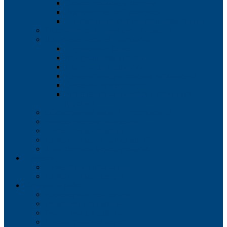
Экологическая экспертиза
Радиологический контроль
Исследование физического воздействия
Гидрометеорологические изыскания
Дендрологические изыскания
Порубочный билет
Дендрологический план
Перечетная ведомость
Инвентаризация зеленых насаждений
Озеленение территории
Разрешение на вырубку и пересадку
деревьев
Обследование зданий и сооружений
Геотехнические изыскания
Проектирование дорог
Проектирование примыканий
Транспортное моделирование
Проекты
Инженерные изыскания
Проектирование дорог
Стоимость работ
Инженерные изыскания
Геодезические работы
Геологические работы
Проектирование дорог