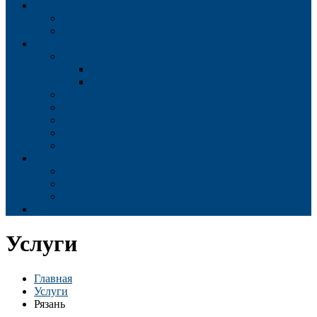
Отзывы
Инженерные изыскания
Проектирование дорог
Заказчику
Техническая документация
СНиП Изыскания
СНиП Проектирование
Сборники цен
Индексы изменения сметной стоимости
Бланки ТЗ
Библиотека
Словарь терминов
Контакты
Москва
Нижний Новгород
Казань
Еще
Услуги
Главная
Услуги
Рязань