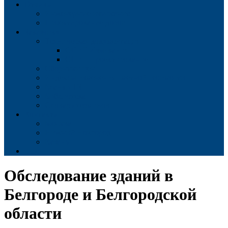
Отзывы
Инженерные изыскания
Проектирование дорог
Заказчику
Техническая документация
СНиП Изыскания
СНиП Проектирование
Сборники цен
Индексы изменения сметной стоимости
Бланки ТЗ
Библиотека
Словарь терминов
Контакты
Москва
Нижний Новгород
Казань
Еще
Обследование зданий в
Белгороде и Белгородской
области