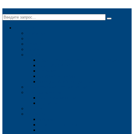
✕
Компания
О компании
Миссия
Новости
Вакансии
Технологии
Традиционные методы съемки в геодезии
ГЛОНАСС/GPS
Георадар
Буровые установки
Методы обработки данных
Конкурентные преимущества
Система качества
Контроль качества
Примеры
Лицензии
Контакты
Москва
Нижний Новгород
Казань