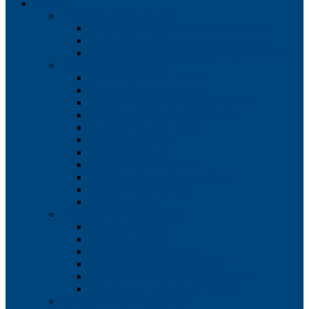
Услуги
Инженерные изыскания
Инженерно-геодезические изыскания
Инженерно-геологические изыскания
Инженерное сопровождение строительства
Геодезические работы
Топографическая съемка
Топографические планы
Съемка подземных коммуникаций
Сопровождение строительства
Исполнительная съемка
Обмерные работы
Фасадная съемка
Лазерное сканирование
Деформационный мониторинг
Геодезическая съемка
GPS измерения
Геологические изыскания
Буровые работы
Бурение скважин
Геофизические работы
Геотехнический мониторинг
Статическое зондирование грунтов
Штамповые испытания грунтов
Экологические изыскания