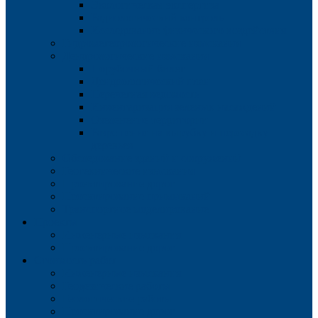
Экологическая экспертиза
Радиологический контроль
Исследование физического воздействия
Гидрометеорологические изыскания
Дендрологические изыскания
Порубочный билет
Дендрологический план
Перечетная ведомость
Инвентаризация зеленых насаждений
Озеленение территории
Разрешение на вырубку и пересадку
деревьев
Обследование зданий и сооружений
Геотехнические изыскания
Проектирование дорог
Проектирование примыканий
Транспортное моделирование
Проекты
Инженерные изыскания
Проектирование дорог
Стоимость работ
Инженерные изыскания
Геодезические работы
Геологические работы
Проектирование дорог