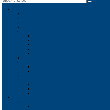
Компания
О компании
Миссия
Новости
Вакансии
Технологии
Традиционные методы съемки в геодезии
ГЛОНАСС/GPS
Георадар
Буровые установки
Методы обработки данных
Конкурентные преимущества
Система качества
Контроль качества
Примеры
Лицензии
Контакты
Москва
Нижний Новгород
Казань
Услуги
Инженерные изыскания
Инженерно-геодезические изыскания