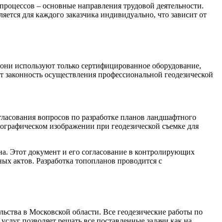
процессов – основные направления трудовой деятельности.
ется для каждого заказчика индивидуально, что зависит от
в они используют только сертифицированное оборудование,
ет законность осуществления профессиональной геодезической
огласования вопросов по разработке планов ландшафтного
тографическом изображении при геодезической съемке для
на. Этот документ и его согласование в контролирующих
ых актов. Разработка топопланов проводится с
льства в Московской области. Все геодезические работы по
слуг позволяет решать все поставленные задачи как на