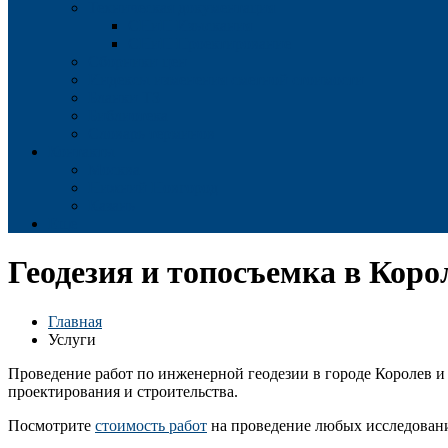
Техническая документация
СНиП Изыскания
СНиП Проектирование
Сборники цен
Индексы изменения сметной стоимости
Бланки ТЗ
Библиотека
Словарь терминов
Контакты
Москва
Нижний Новгород
Казань
Еще
Геодезия и топосъемка в Коро
Главная
Услуги
Проведение работ по инженерной геодезии в городе Королев 
проектирования и строительства.
Посмотрите
стоимость работ
на проведение любых исследований