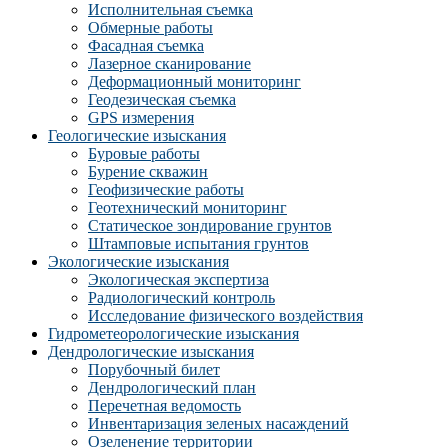
Исполнительная съемка
Обмерные работы
Фасадная съемка
Лазерное сканирование
Деформационный мониторинг
Геодезическая съемка
GPS измерения
Геологические изыскания
Буровые работы
Бурение скважин
Геофизические работы
Геотехнический мониторинг
Статическое зондирование грунтов
Штамповые испытания грунтов
Экологические изыскания
Экологическая экспертиза
Радиологический контроль
Исследование физического воздействия
Гидрометеорологические изыскания
Дендрологические изыскания
Порубочный билет
Дендрологический план
Перечетная ведомость
Инвентаризация зеленых насаждений
Озеленение территории