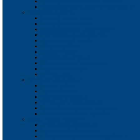
Инженерно-геологические изыскания
Инженерное сопровождение строительства
Геодезические работы
Топографическая съемка
Топографические планы
Съемка подземных коммуникаций
Сопровождение строительства
Исполнительная съемка
Обмерные работы
Фасадная съемка
Лазерное сканирование
Деформационный мониторинг
Геодезическая съемка
GPS измерения
Геологические изыскания
Буровые работы
Бурение скважин
Геофизические работы
Геотехнический мониторинг
Статическое зондирование грунтов
Штамповые испытания грунтов
Экологические изыскания
Экологическая экспертиза
Радиологический контроль
Исследование физического воздействия