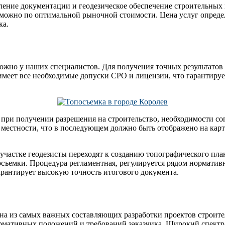
ение документации и геодезическое обеспечение строительных 
ожно по оптимальной рыночной стоимости. Цена услуг определя
ка.
 можно у наших специалистов. Для получения точных результато
имеет все необходимые допуски СРО и лицензии, что гарантиру
м при получении разрешения на строительство, необходимости с
я местности, что в последующем должно быть отображено на кар
участке геодезисты переходят к созданию топографического пла
съемки. Процедура регламентная, регулируется рядом нормативн
рантирует высокую точность итогового документа.
дна из самых важных составляющих разработки проектов строите
мативных положений и требований заказчика. Широкий спектр у