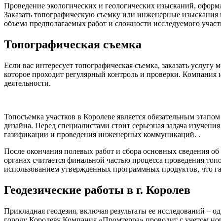
Проведение экологических и геологических изысканий, оформл
Заказать топографическую съемку или инженерные изыскания м
объема предполагаемых работ и сложности исследуемого участ
Топографическая съемка
Если вас интересует топографическая съемка, заказать услугу
которое проходит регулярный контроль и проверки. Компания 
деятельности.
Топосъемка участков в Королеве является обязательным этапо
дизайна. Перед специалистами стоит серьезная задача изучени
газификации и проведения инженерных коммуникаций. .
После окончания полевых работ и сбора основных сведения об 
органах считается финальной частью процесса проведения топо
использованием утвержденных программных продуктов, что га
Геодезические работы в г. Королев
Прикладная геодезия, включая результаты ее исследований – о
городу Королеву Компания «Промтерра» проводит с учетом нор