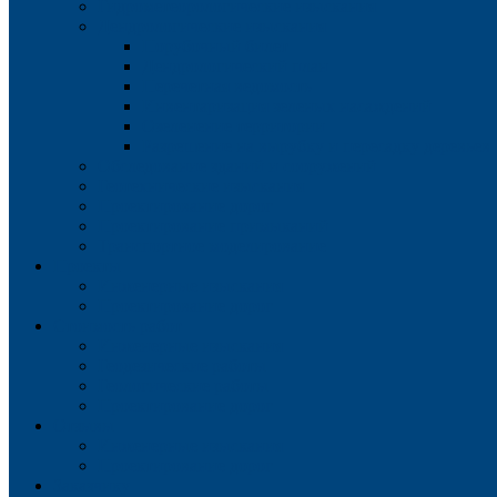
Гидрометеорологические изыскания
Дендрологические изыскания
Порубочный билет
Дендрологический план
Перечетная ведомость
Инвентаризация зеленых насаждений
Озеленение территории
Разрешение на вырубку и пересадку деревьев
Обследование зданий и сооружений
Геотехнические изыскания
Проектирование дорог
Проектирование примыканий
Транспортное моделирование
Проекты
Инженерные изыскания
Проектирование дорог
Стоимость работ
Инженерные изыскания
Геодезические работы
Геологические работы
Проектирование дорог
Отзывы
Инженерные изыскания
Проектирование дорог
Заказчику