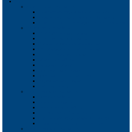
Услуги
Инженерные изыскания
Инженерно-геодезические изыскания
Инженерно-геологические изыскания
Инженерное сопровождение строительства
Геодезические работы
Топографическая съемка
Топографические планы
Съемка подземных коммуникаций
Сопровождение строительства
Исполнительная съемка
Обмерные работы
Фасадная съемка
Лазерное сканирование
Деформационный мониторинг
Геодезическая съемка
GPS измерения
Геологические изыскания
Буровые работы
Бурение скважин
Геофизические работы
Геотехнический мониторинг
Статическое зондирование грунтов
Штамповые испытания грунтов
Экологические изыскания