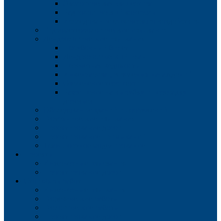
Экологическая экспертиза
Радиологический контроль
Исследование физического воздействия
Гидрометеорологические изыскания
Дендрологические изыскания
Порубочный билет
Дендрологический план
Перечетная ведомость
Инвентаризация зеленых насаждений
Озеленение территории
Разрешение на вырубку и пересадку
деревьев
Обследование зданий и сооружений
Геотехнические изыскания
Проектирование дорог
Проектирование примыканий
Транспортное моделирование
Проекты
Инженерные изыскания
Проектирование дорог
Стоимость работ
Инженерные изыскания
Геодезические работы
Геологические работы
Проектирование дорог