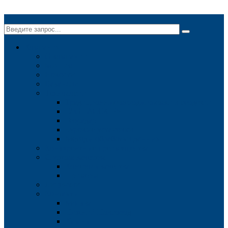
✕
Компания
О компании
Миссия
Новости
Вакансии
Технологии
Традиционные методы съемки в геодезии
ГЛОНАСС/GPS
Георадар
Буровые установки
Методы обработки данных
Конкурентные преимущества
Система качества
Контроль качества
Примеры
Лицензии
Контакты
Москва
Нижний Новгород
Казань