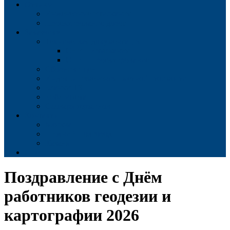
Отзывы
Инженерные изыскания
Проектирование дорог
Заказчику
Техническая документация
СНиП Изыскания
СНиП Проектирование
Сборники цен
Индексы изменения сметной стоимости
Бланки ТЗ
Библиотека
Словарь терминов
Контакты
Москва
Нижний Новгород
Казань
Еще
Поздравление с Днём
работников геодезии и
картографии 2026