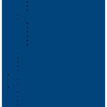
Экологическая экспертиза
Радиологический контроль
Исследование физического воздействия
Гидрометеорологические изыскания
Дендрологические изыскания
Порубочный билет
Дендрологический план
Перечетная ведомость
Инвентаризация зеленых насаждений
Озеленение территории
Разрешение на вырубку и пересадку
деревьев
Обследование зданий и сооружений
Геотехнические изыскания
Проектирование дорог
Проектирование примыканий
Транспортное моделирование
Проекты
Инженерные изыскания
Проектирование дорог
Стоимость работ
Инженерные изыскания
Геодезические работы
Геологические работы
Проектирование дорог