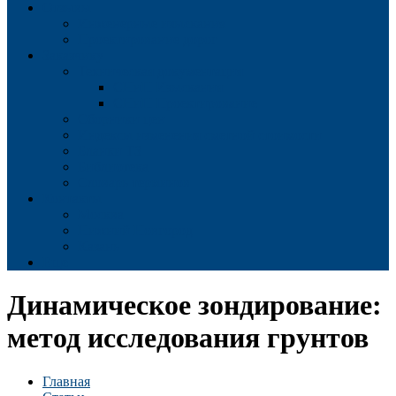
Отзывы
Инженерные изыскания
Проектирование дорог
Заказчику
Техническая документация
СНиП Изыскания
СНиП Проектирование
Сборники цен
Индексы изменения сметной стоимости
Бланки ТЗ
Библиотека
Словарь терминов
Контакты
Москва
Нижний Новгород
Казань
Еще
Динамическое зондирование:
метод исследования грунтов
Главная