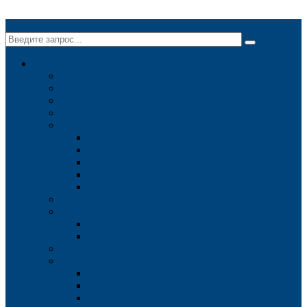
✕
Компания
О компании
Миссия
Новости
Вакансии
Технологии
Традиционные методы съемки в геодезии
ГЛОНАСС/GPS
Георадар
Буровые установки
Методы обработки данных
Конкурентные преимущества
Система качества
Контроль качества
Примеры
Лицензии
Контакты
Москва
Нижний Новгород
Казань