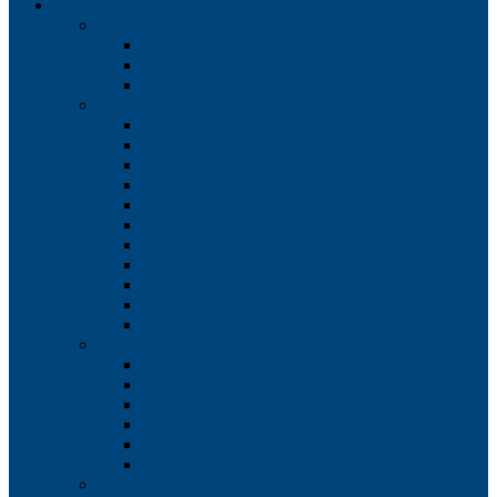
Услуги
Инженерные изыскания
Инженерно-геодезические изыскания
Инженерно-геологические изыскания
Инженерное сопровождение строительства
Геодезические работы
Топографическая съемка
Топографические планы
Съемка подземных коммуникаций
Сопровождение строительства
Исполнительная съемка
Обмерные работы
Фасадная съемка
Лазерное сканирование
Деформационный мониторинг
Геодезическая съемка
GPS измерения
Геологические изыскания
Буровые работы
Бурение скважин
Геофизические работы
Геотехнический мониторинг
Статическое зондирование грунтов
Штамповые испытания грунтов
Экологические изыскания