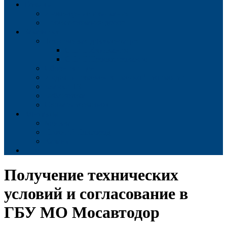
Отзывы
Инженерные изыскания
Проектирование дорог
Заказчику
Техническая документация
СНиП Изыскания
СНиП Проектирование
Сборники цен
Индексы изменения сметной стоимости
Бланки ТЗ
Библиотека
Словарь терминов
Контакты
Москва
Нижний Новгород
Казань
Еще
Получение технических
условий и согласование в
ГБУ МО Мосавтодор