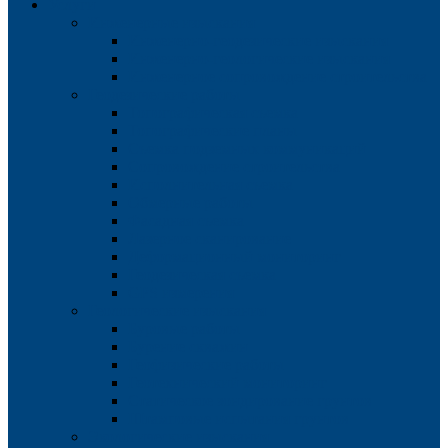
Услуги
Инженерные изыскания
Инженерно-геодезические изыскания
Инженерно-геологические изыскания
Инженерное сопровождение строительства
Геодезические работы
Топографическая съемка
Топографические планы
Съемка подземных коммуникаций
Сопровождение строительства
Исполнительная съемка
Обмерные работы
Фасадная съемка
Лазерное сканирование
Деформационный мониторинг
Геодезическая съемка
GPS измерения
Геологические изыскания
Буровые работы
Бурение скважин
Геофизические работы
Геотехнический мониторинг
Статическое зондирование грунтов
Штамповые испытания грунтов
Экологические изыскания