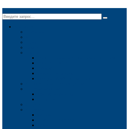
✕
Компания
О компании
Миссия
Новости
Вакансии
Технологии
Традиционные методы съемки в геодезии
ГЛОНАСС/GPS
Георадар
Буровые установки
Методы обработки данных
Конкурентные преимущества
Система качества
Контроль качества
Примеры
Лицензии
Контакты
Москва
Нижний Новгород
Казань