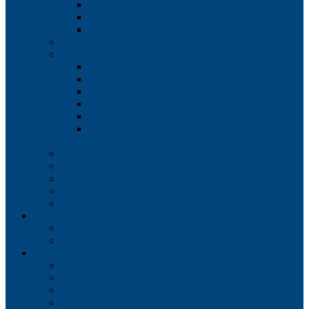
Экологическая экспертиза
Радиологический контроль
Исследование физического воздействия
Гидрометеорологические изыскания
Дендрологические изыскания
Порубочный билет
Дендрологический план
Перечетная ведомость
Инвентаризация зеленых насаждений
Озеленение территории
Разрешение на вырубку и пересадку
деревьев
Обследование зданий и сооружений
Геотехнические изыскания
Проектирование дорог
Проектирование примыканий
Транспортное моделирование
Проекты
Инженерные изыскания
Проектирование дорог
Стоимость работ
Инженерные изыскания
Геодезические работы
Геологические работы
Проектирование дорог