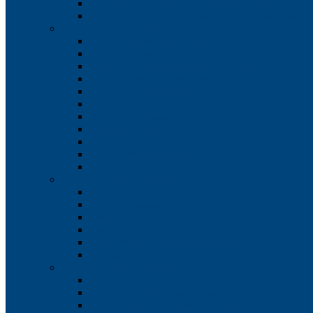
Инженерно-геологические изыскания
Инженерное сопровождение строительства
Геодезические работы
Топографическая съемка
Топографические планы
Съемка подземных коммуникаций
Сопровождение строительства
Исполнительная съемка
Обмерные работы
Фасадная съемка
Лазерное сканирование
Деформационный мониторинг
Геодезическая съемка
GPS измерения
Геологические изыскания
Буровые работы
Бурение скважин
Геофизические работы
Геотехнический мониторинг
Статическое зондирование грунтов
Штамповые испытания грунтов
Экологические изыскания
Экологическая экспертиза
Радиологический контроль
Исследование физического воздействия