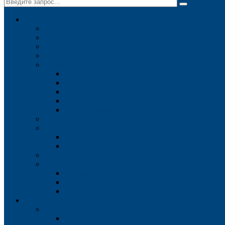
Компания
О компании
Миссия
Новости
Вакансии
Технологии
Традиционные методы съемки в геодезии
ГЛОНАСС/GPS
Георадар
Буровые установки
Методы обработки данных
Конкурентные преимущества
Система качества
Контроль качества
Примеры
Лицензии
Контакты
Москва
Нижний Новгород
Казань
Услуги
Инженерные изыскания
Инженерно-геодезические изыскания