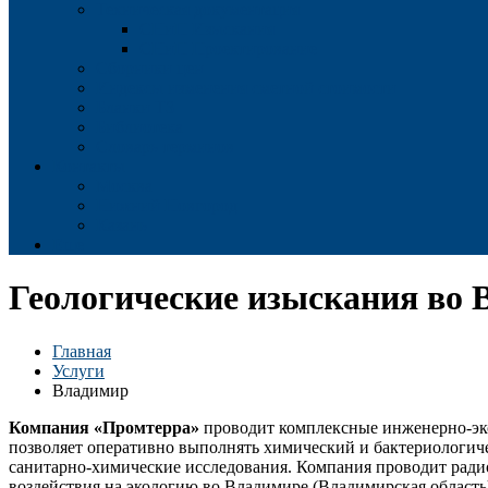
Техническая документация
СНиП Изыскания
СНиП Проектирование
Сборники цен
Индексы изменения сметной стоимости
Бланки ТЗ
Библиотека
Словарь терминов
Контакты
Москва
Нижний Новгород
Казань
Еще
Геологические изыскания во 
Главная
Услуги
Владимир
Компания «Промтерра»
проводит комплексные инженерно-эко
позволяет оперативно выполнять химический и бактериологич
санитарно-химические исследования. Компания проводит радио
воздействия на экологию во Владимире (Владимирская область