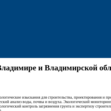
Владимире и Владимирской об
логические изыскания для строительства, проектирования и п
еский анализ воды, почвы и воздуха. Экологический мониторин
логический контроль загрязнения грунта и экспертизу строите
).