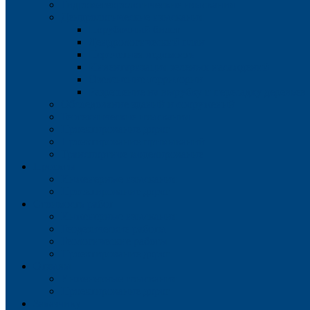
Гидрометеорологические изыскания
Дендрологические изыскания
Порубочный билет
Дендрологический план
Перечетная ведомость
Инвентаризация зеленых насаждений
Озеленение территории
Разрешение на вырубку и пересадку деревьев
Обследование зданий и сооружений
Геотехнические изыскания
Проектирование дорог
Проектирование примыканий
Транспортное моделирование
Проекты
Инженерные изыскания
Проектирование дорог
Стоимость работ
Инженерные изыскания
Геодезические работы
Геологические работы
Проектирование дорог
Отзывы
Инженерные изыскания
Проектирование дорог
Заказчику