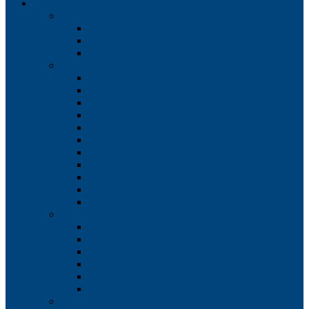
Услуги
Инженерные изыскания
Инженерно-геодезические изыскания
Инженерно-геологические изыскания
Инженерное сопровождение строительства
Геодезические работы
Топографическая съемка
Топографические планы
Съемка подземных коммуникаций
Сопровождение строительства
Исполнительная съемка
Обмерные работы
Фасадная съемка
Лазерное сканирование
Деформационный мониторинг
Геодезическая съемка
GPS измерения
Геологические изыскания
Буровые работы
Бурение скважин
Геофизические работы
Геотехнический мониторинг
Статическое зондирование грунтов
Штамповые испытания грунтов
Экологические изыскания