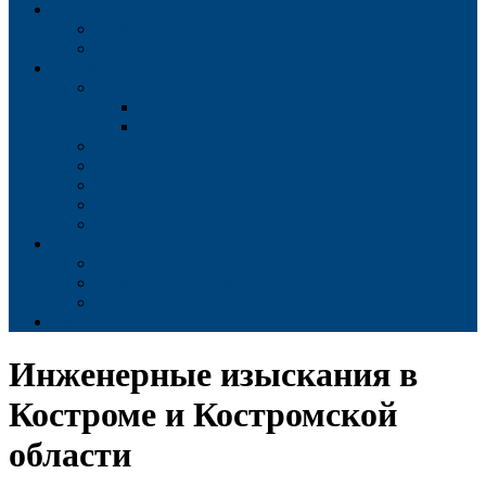
Отзывы
Инженерные изыскания
Проектирование дорог
Заказчику
Техническая документация
СНиП Изыскания
СНиП Проектирование
Сборники цен
Индексы изменения сметной стоимости
Бланки ТЗ
Библиотека
Словарь терминов
Контакты
Москва
Нижний Новгород
Казань
Еще
Инженерные изыскания в
Костроме и Костромской
области