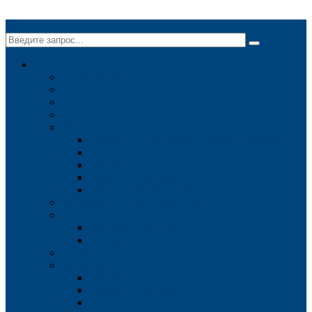
✕
Компания
О компании
Миссия
Новости
Вакансии
Технологии
Традиционные методы съемки в геодезии
ГЛОНАСС/GPS
Георадар
Буровые установки
Методы обработки данных
Конкурентные преимущества
Система качества
Контроль качества
Примеры
Лицензии
Контакты
Москва
Нижний Новгород
Казань