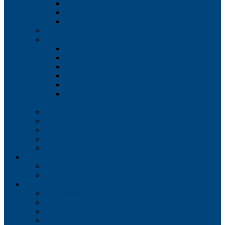
Экологическая экспертиза
Радиологический контроль
Исследование физического воздействия
Гидрометеорологические изыскания
Дендрологические изыскания
Порубочный билет
Дендрологический план
Перечетная ведомость
Инвентаризация зеленых насаждений
Озеленение территории
Разрешение на вырубку и пересадку
деревьев
Обследование зданий и сооружений
Геотехнические изыскания
Проектирование дорог
Проектирование примыканий
Транспортное моделирование
Проекты
Инженерные изыскания
Проектирование дорог
Стоимость работ
Инженерные изыскания
Геодезические работы
Геологические работы
Проектирование дорог