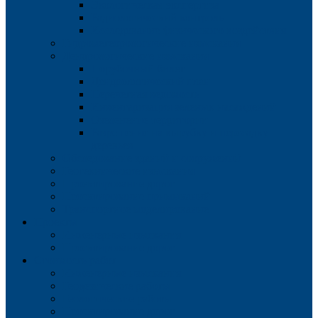
Экологическая экспертиза
Радиологический контроль
Исследование физического воздействия
Гидрометеорологические изыскания
Дендрологические изыскания
Порубочный билет
Дендрологический план
Перечетная ведомость
Инвентаризация зеленых насаждений
Озеленение территории
Разрешение на вырубку и пересадку
деревьев
Обследование зданий и сооружений
Геотехнические изыскания
Проектирование дорог
Проектирование примыканий
Транспортное моделирование
Проекты
Инженерные изыскания
Проектирование дорог
Стоимость работ
Инженерные изыскания
Геодезические работы
Геологические работы
Проектирование дорог