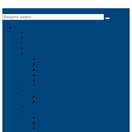
✕
Компания
О компании
Миссия
Новости
Вакансии
Технологии
Традиционные методы съемки в геодезии
ГЛОНАСС/GPS
Георадар
Буровые установки
Методы обработки данных
Конкурентные преимущества
Система качества
Контроль качества
Примеры
Лицензии
Контакты
Москва
Нижний Новгород
Казань