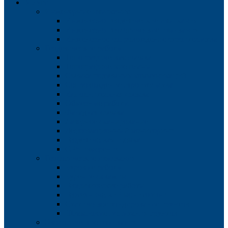
Услуги
Инженерные изыскания
Инженерно-геодезические изыскания
Инженерно-геологические изыскания
Инженерное сопровождение строительства
Геодезические работы
Топографическая съемка
Топографические планы
Съемка подземных коммуникаций
Сопровождение строительства
Исполнительная съемка
Обмерные работы
Фасадная съемка
Лазерное сканирование
Деформационный мониторинг
Геодезическая съемка
GPS измерения
Геологические изыскания
Буровые работы
Бурение скважин
Геофизические работы
Геотехнический мониторинг
Статическое зондирование грунтов
Штамповые испытания грунтов
Экологические изыскания