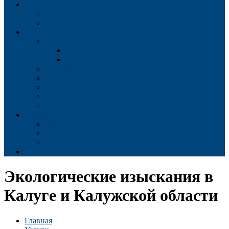
Отзывы
Инженерные изыскания
Проектирование дорог
Заказчику
Техническая документация
СНиП Изыскания
СНиП Проектирование
Сборники цен
Индексы изменения сметной стоимости
Бланки ТЗ
Библиотека
Словарь терминов
Контакты
Москва
Нижний Новгород
Казань
Еще
Экологические изыскания в
Калуге и Калужской области
Главная