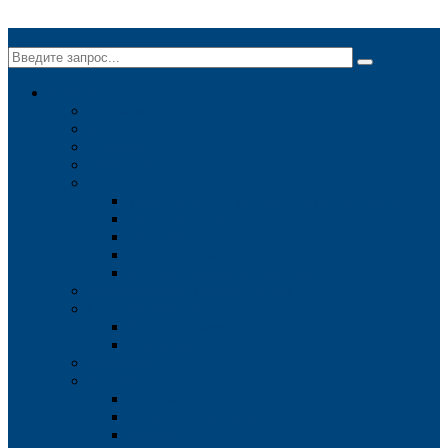
✕
Компания
О компании
Миссия
Новости
Вакансии
Технологии
Традиционные методы съемки в геодезии
ГЛОНАСС/GPS
Георадар
Буровые установки
Методы обработки данных
Конкурентные преимущества
Система качества
Контроль качества
Примеры
Лицензии
Контакты
Москва
Нижний Новгород
Казань