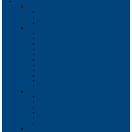
Услуги
Инженерные изыскания
Инженерно-геодезические изыскания
Инженерно-геологические изыскания
Инженерное сопровождение строительства
Геодезические работы
Топографическая съемка
Топографические планы
Съемка подземных коммуникаций
Сопровождение строительства
Исполнительная съемка
Обмерные работы
Фасадная съемка
Лазерное сканирование
Деформационный мониторинг
Геодезическая съемка
GPS измерения
Геологические изыскания
Буровые работы
Бурение скважин
Геофизические работы
Геотехнический мониторинг
Статическое зондирование грунтов
Штамповые испытания грунтов
Экологические изыскания