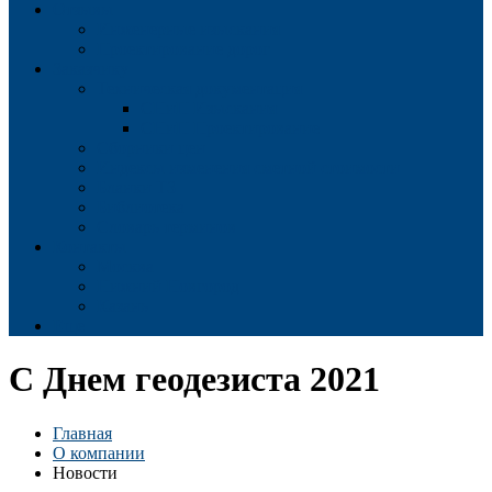
Отзывы
Инженерные изыскания
Проектирование дорог
Заказчику
Техническая документация
СНиП Изыскания
СНиП Проектирование
Сборники цен
Индексы изменения сметной стоимости
Бланки ТЗ
Библиотека
Словарь терминов
Контакты
Москва
Нижний Новгород
Казань
Еще
С Днем геодезиста 2021
Главная
О компании
Новости