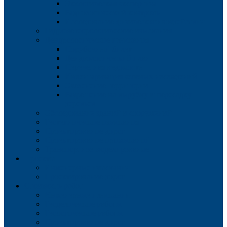
Экологическая экспертиза
Радиологический контроль
Исследование физического воздействия
Гидрометеорологические изыскания
Дендрологические изыскания
Порубочный билет
Дендрологический план
Перечетная ведомость
Инвентаризация зеленых насаждений
Озеленение территории
Разрешение на вырубку и пересадку
деревьев
Обследование зданий и сооружений
Геотехнические изыскания
Проектирование дорог
Проектирование примыканий
Транспортное моделирование
Проекты
Инженерные изыскания
Проектирование дорог
Стоимость работ
Инженерные изыскания
Геодезические работы
Геологические работы
Проектирование дорог